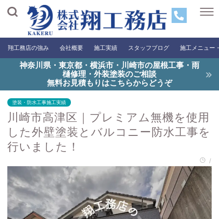
翔工務店の強み
会社概要
施工実績
スタッフブログ
施工メニュー
神奈川県・東京都・横浜市・川崎市の屋根工事・雨
樋修理・外装塗装のご相談
無料お見積もりはこちらからどうぞ
塗装・防水工事施工実績
川崎市高津区｜プレミアム無機を使用
した外壁塗装とバルコニー防水工事を
行いました！
/