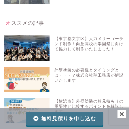
オススメの記事
【東京都文京区】人力メリーゴーラ
ンド制作！向丘高校の学園祭に向け
て協力して制作いたしました！
外壁塗装の必要性とタイミングと
は・・・？株式会社翔工務店が解説
いたします！
【横浜市】外壁塗装の相見積もりの
重要性と比較するポイントを解説し
ます！
無料見積りを申し込む