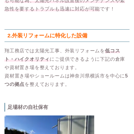
も可能な為、太陽光パネル設置後のメンテナンスや緊
急性を要するトラブルも迅速に対応が可能
です！
2.
外装リフォームに特化した設備
翔工務店では太陽光工事、外装リフォームを
低コス
ト・ハイクオリティ
にご提供できるように下記の倉庫
や資材置き場を整えております。
資材置き場やショールームは神奈川県横浜市を中心に
5
つの拠点
を整えております。
足場材の自社保有