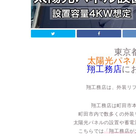
東京
太陽光パネ
翔工務店
に
翔工務店は、外装リ
翔工務店は
町田市
町田市内で数多くの外装
太陽光パネルの設置や蓄電
こちらでは
「翔工務店が