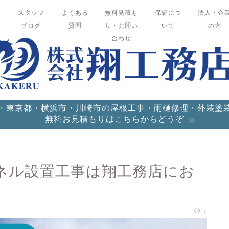
績
スタッフ
よくある
無料見積も
保証につ
法人・企
ブログ
質問
り・お問い
いて
の方
合わせ
・東京都・横浜市・川崎市の屋根工事・雨樋修理・外装塗
無料お見積もりはこちらからどうぞ
ネル設置工事は翔工務店にお
/