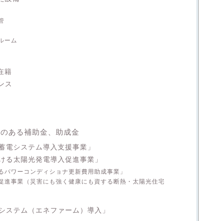
管
ルーム
在籍
ンス
性のある補助金、助成金
蓄電システム導入支援事業」
ける太陽光発電導入促進事業」
るパワーコンディショナ更新費用助成事業」
促進事業（災害にも強く健康にも資する断熱・太陽光住宅
システム（エネファーム）導入」