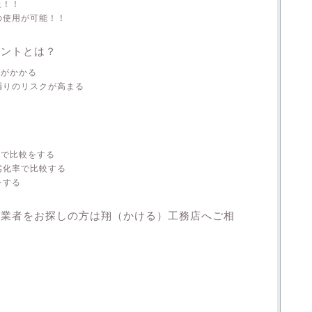
上！！
の使用が可能！！
イントとは？
用がかかる
漏りのリスクが高まる
量で比較をする
劣化率で比較する
をする
置業者をお探しの方は翔（かける）工務店へご相