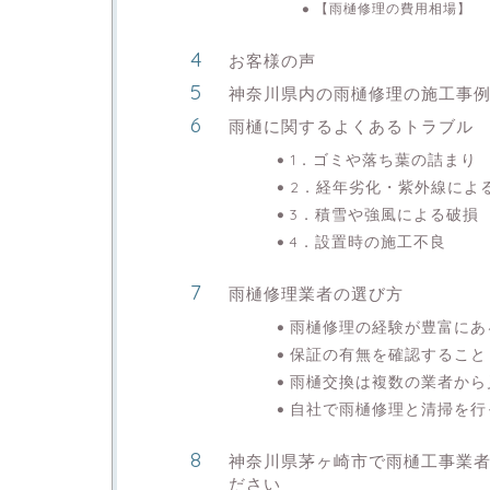
【雨樋修理の費用相場】
お客様の声
神奈川県内の雨樋修理の施工事
雨樋に関するよくあるトラブル
1．ゴミや落ち葉の詰まり
2．経年劣化・紫外線によ
3．積雪や強風による破損
4．設置時の施工不良
雨樋修理業者の選び方
雨樋修理の経験が豊富にあ
保証の有無を確認すること
雨樋交換は複数の業者から
自社で雨樋修理と清掃を行
神奈川県茅ヶ崎市で雨樋工事業
ださい