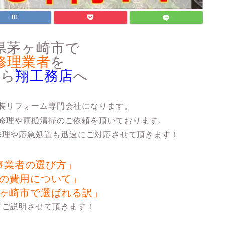
県茅ヶ崎市で
修理業者
を
なら
翔工務店
へ
装リフォーム専門会社になります。
修理や雨樋清掃のご依頼を頂いております。
修理や応急処置も迅速にご対応させて頂きます！
事業者の選び方」
の費用について」
ヶ崎市で選ばれる訳」
てご説明させて頂きます！