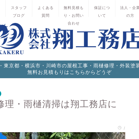
績
スタッフ
よくある
無料見積も
保証につ
法人・企
ブログ
質問
り・お問い
いて
の方
合わせ
・東京都・横浜市・川崎市の屋根工事・雨樋修理・外装塗
無料お見積もりはこちらからどうぞ
修理・雨樋清掃は翔工務店に
/