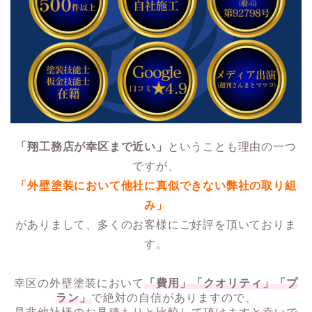
「翔工務店が幸区まで近い」
ということも理由の一つ
ですが、
「外壁塗装において他社に真似できない弊社の取り組
み」
がありまして、多くのお客様にご好評を頂いておりま
す。
幸区の外壁塗装において
「費用」「クオリティ」「プ
ラン」
で絶対の自信がありますので、