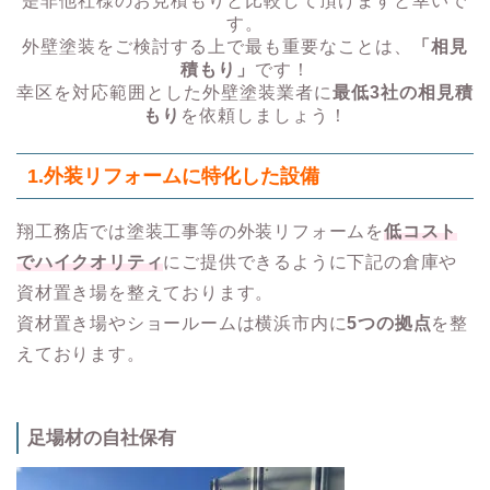
是非他社様のお見積もりと比較して頂けますと幸いで
す。
外壁塗装をご検討する上で最も重要なことは、
「相見
積もり」
です！
幸区を対応範囲とした外壁塗装業者に
最低3社の相見積
もり
を依頼しましょう！
1.
外装リフォームに特化した設備
翔工務店では塗装工事等の外装リフォームを
低コスト
でハイクオリティ
にご提供できるように下記の倉庫や
資材置き場を整えております。
資材置き場やショールームは横浜市内に
5つの拠点
を整
えております。
足場材の自社保有