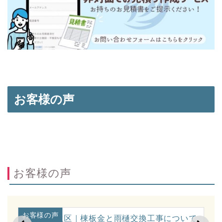
お客様の声
お客様の声
お客様の声
お
に
川崎市麻生区｜棟板金と雨樋交換工事について
横