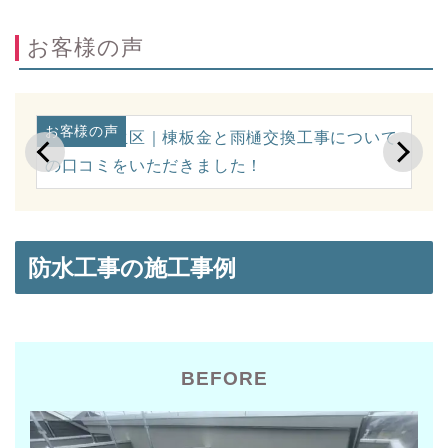
お客様の声
お客様の声
お
に
川崎市麻生区｜棟板金と雨樋交換工事について
横
の口コミをいただきました！
ミ
防水工事の施工事例
BEFORE