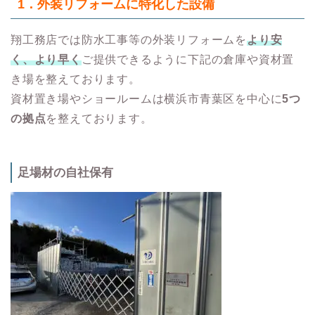
1．
外装リフォームに特化した設備
翔工務店では防水工事等の外装リフォームを
より安
く、より早く
ご提供できるように下記の倉庫や資材置
き場を整えております。
資材置き場やショールームは横浜市青葉区を中心に
5つ
の拠点
を整えております。
足場材の自社保有