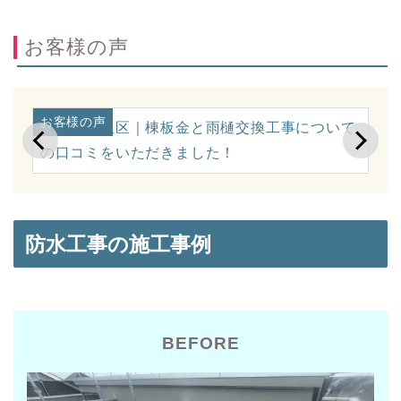
お客様の声
お客様の声
お
に
川崎市麻生区｜棟板金と雨樋交換工事について
横
の口コミをいただきました！
ミ
防水工事の施工事例
BEFORE