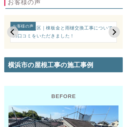
お客様の声
お客様の声
お
に
川崎市麻生区｜棟板金と雨樋交換工事について
横
の口コミをいただきました！
ミ
横浜市の屋根工事の施工事例
BEFORE