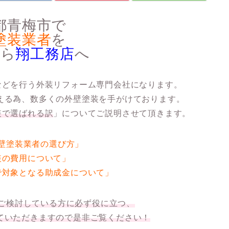
都青梅市で
塗装業者
を
なら
翔工務店
へ
などを行う外装リフォーム専門会社になります。
える為、数多くの外壁塗装を手がけております。
装で選ばれる訳
」
についてご説明させて頂きます。
壁塗装業者の選び方」
装の費用について」
で対象となる助成金について」
ご検討している方に必ず役に立つ、
ていただきますので是非ご覧ください！