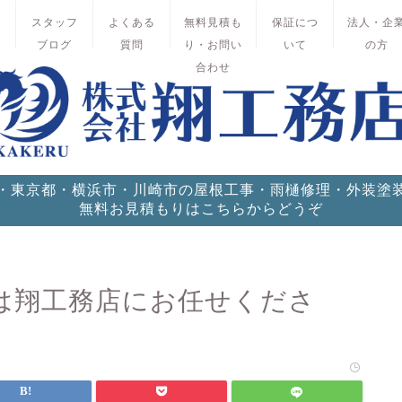
績
スタッフ
よくある
無料見積も
保証につ
法人・企
ブログ
質問
り・お問い
いて
の方
合わせ
・東京都・横浜市・川崎市の屋根工事・雨樋修理・外装塗
無料お見積もりはこちらからどうぞ
は翔工務店にお任せくださ