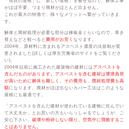
「現在の屋根」に「新しい屋根」を被せるので、解体工事
がほぼ不要、つまり廃材がほとんど出ません。
これが最大の特徴で、様々なメリットへ繋がっていきま
す。
解体と廃材処理が必要な部分は棟板金くらいなので、葺き
替えなどと較べると
費用がお安く
なります。
2004年、原材料に含まれるアスベスト濃度の法規制が変
更されました(詳しくは厚生労働省のサイトをご覧くださ
い)。
2004年以前に施工された建築物の建材には
アスベストを
含んだものがあります。アスベストを含む建材は環境負荷
が高いために解体も難しく、その費用も、廃材処理費も高
額
になります。廃材がほぼ出ないカバー工法はこのような
屋根にも最適です。
「アスベストを含んだ建材が使われている建物に住んでい
て大丈夫か」とお思いの方もいらっしゃるでしょうが、ご
安心下さい。
破壊や粉砕しない限り、空気中に飛散するこ
とはありません。