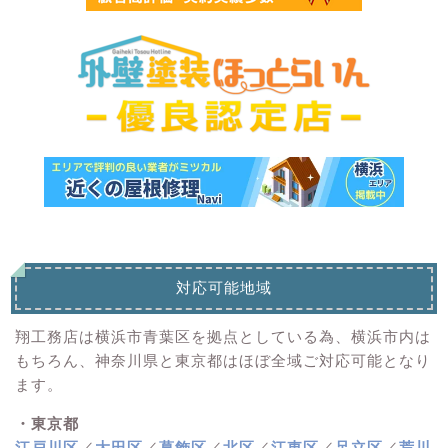
対応可能地域
翔工務店は横浜市青葉区を拠点としている為、横浜市内は
もちろん、神奈川県と東京都はほぼ全域ご対応可能となり
ます。
・東京都
江戸川区
／
大田区
／
葛飾区
／
北区
／
江東区
／
足立区
／
荒川