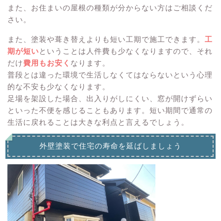
また、お住まいの屋根の種類が分からない方はご相談くだ
さい。
また、塗装や葺き替えよりも短い工期で施工できます。
工
期が短い
ということは人件費も少なくなりますので、それ
だけ
費用もお安く
なります。
普段とは違った環境で生活しなくてはならないという心理
的な不安も少なくなります。
足場を架設した場合、出入りがしにくい、窓が開けずらい
といった不便を感じることもあります。短い期間で通常の
生活に戻れることは大きな利点と言えるでしょう。
外壁塗装で住宅の寿命を延ばしましょう