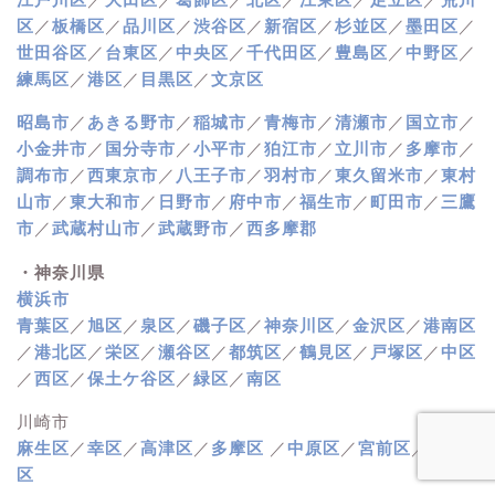
区
／
板橋区
／
品川区
／
渋谷区
／
新宿区
／
杉並区
／
墨田区
／
世田谷区
／
台東区
／
中央区
／
千代田区
／
豊島区
／
中野区
／
練馬区
／
港区
／
目黒区
／
文京区
昭島市
／
あきる野市
／
稲城市
／
青梅市
／
清瀬市
／
国立市
／
小金井市
／
国分寺市
／
小平市
／
狛江市
／
立川市
／
多摩市
／
調布市
／
西東京市
／
八王子市
／
羽村市
／
東久留米市
／
東村
山市
／
東大和市
／
日野市
／
府中市
／
福生市
／
町田市
／
三鷹
市
／
武蔵村山市
／
武蔵野市
／
西多摩郡
・神奈川県
横浜市
青葉区
／
旭区
／
泉区
／
磯子区
／
神奈川区
／
金沢区
／
港南区
／
港北区
／
栄区
／
瀬谷区
／
都筑区
／
鶴見区
／
戸塚区
／
中区
／
西区
／
保土ケ谷区
／
緑区
／
南区
川崎市
麻生区
／
幸区
／
高津区
／
多摩区
／
中原区
／
宮前区
／
川崎
区