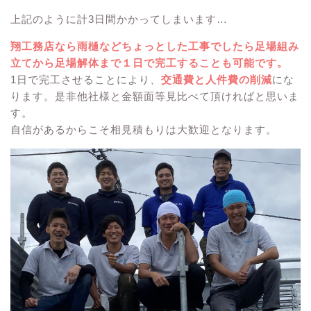
上記のように計3日間かかってしまいます…
翔工務店なら雨樋などちょっとした工事でしたら足場組み
立てから足場解体まで１日で完工することも可能です。
1日で完工させることにより、
交通費と人件費の削減
にな
ります。是非他社様と金額面等見比べて頂ければと思いま
す。
自信があるからこそ相見積もりは大歓迎となります。