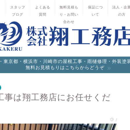
績
スタッフ
よくある
無料見積も
保証につ
法人・企
ブログ
質問
り・お問い
いて
の方
合わせ
・東京都・横浜市・川崎市の屋根工事・雨樋修理・外装塗
無料お見積もりはこちらからどうぞ
工事は翔工務店にお任せくだ
/