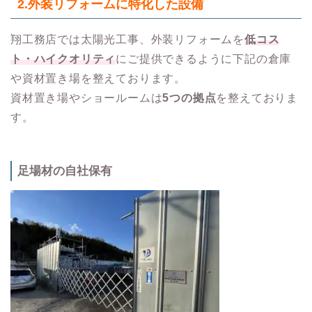
2.
外装リフォームに特化した設備
翔工務店では太陽光工事、外装リフォームを
低コス
ト・ハイクオリティ
にご提供できるように下記の倉庫
や資材置き場を整えております。
資材置き場やショールームは
5つの拠点
を整えておりま
す。
足場材の自社保有