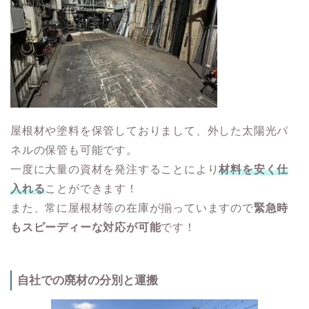
屋根材や塗料を保管しておりまして、外した太陽光パ
ネルの保管も可能です。
一度に大量の資材を発注することにより
材料を安く仕
入れる
ことができます！
また、常に屋根材等の在庫が揃っていますので
緊急時
もスピーディーな対応が可能
です！
自社での廃材の分別と運搬