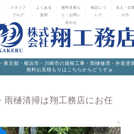
績
スタッフ
よくある
無料見積も
保証につ
法人・企
ブログ
質問
り・お問い
いて
の方
合わせ
・東京都・横浜市・川崎市の屋根工事・雨樋修理・外装塗
無料お見積もりはこちらからどうぞ
・雨樋清掃は翔工務店にお任