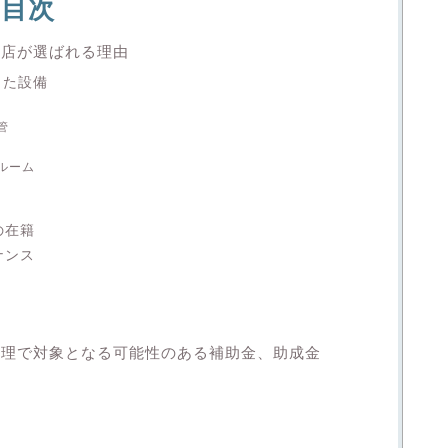
目次
務店が選ばれる理由
した設備
管
ルーム
の在籍
ナンス
修理で対象となる可能性のある補助金、助成金