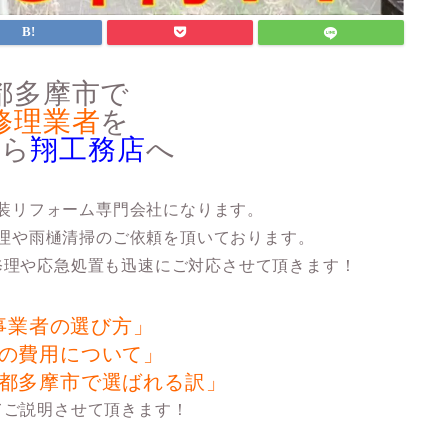
都多摩市で
修理業者
を
なら
翔工務店
へ
装リフォーム専門会社になります。
理や雨樋清掃のご依頼を頂いております。
修理や応急処置も迅速にご対応させて頂きます！
事業者の選び方」
の費用について」
都多摩市で選ばれる訳」
てご説明させて頂きます！