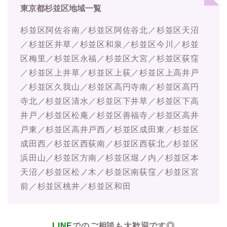
東京都杉並区地域一覧
杉並区阿佐谷南／杉並区阿佐谷北／杉並区天沼
／杉並区井草／杉並区和泉／杉並区今川／杉並
区梅里／杉並区永福／杉並区大宮／杉並区荻窪
／杉並区上井草／杉並区上荻／杉並区上高井戸
／杉並区久我山／杉並区高円寺南／杉並区高円
寺北／杉並区清水／杉並区下井草／杉並区下高
井戸／杉並区松庵／杉並区善福寺／杉並区高井
戸東／杉並区高井戸西／杉並区成田東／杉並区
成田西／杉並区西荻南／杉並区西荻北／杉並区
浜田山／杉並区方南／杉並区堀ノ内／杉並区本
天沼／杉並区松ノ木／杉並区南荻窪／杉並区宮
前／杉並区桃井／杉並区和田
LINE
でのご相談も大歓迎です◎