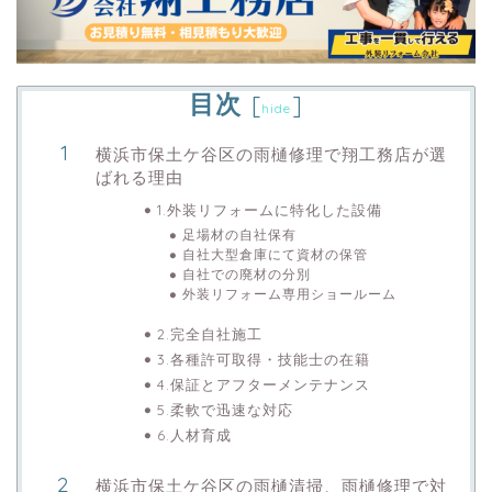
目次
[
]
hide
横浜市保土ケ谷区の雨樋修理で翔工務店が選
ばれる理由
1.外装リフォームに特化した設備
足場材の自社保有
自社大型倉庫にて資材の保管
自社での廃材の分別
外装リフォーム専用ショールーム
2.完全自社施工
3.各種許可取得・技能士の在籍
4.保証とアフターメンテナンス
5.柔軟で迅速な対応
6.人材育成
横浜市保土ケ谷区の雨樋清掃、雨樋修理で対