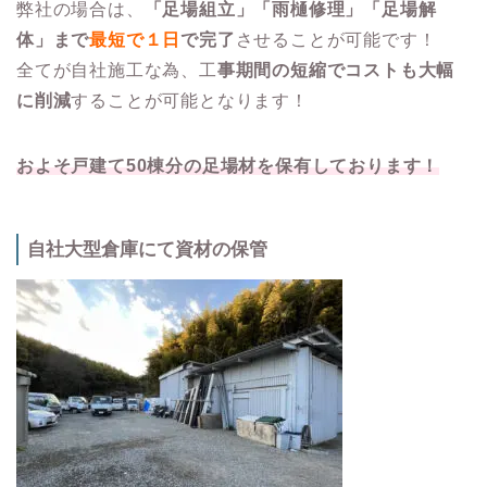
弊社の場合は、
「足場組立」「雨樋修理」「足場解
体」まで
最短で１日
で完了
させることが可能です！
全てが自社施工な為、工
事期間の短縮でコストも大幅
に削減
することが可能となります！
およそ戸建て50棟分の足場材を保有しております！
自社大型倉庫にて資材の保管