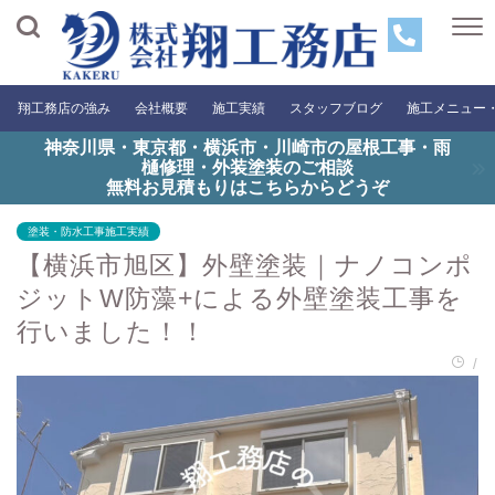
翔工務店の強み
会社概要
施工実績
スタッフブログ
施工メニュー
神奈川県・東京都・横浜市・川崎市の屋根工事・雨
樋修理・外装塗装のご相談
無料お見積もりはこちらからどうぞ
塗装・防水工事施工実績
【横浜市旭区】外壁塗装｜ナノコンポ
ジットW防藻+による外壁塗装工事を
行いました！！
/