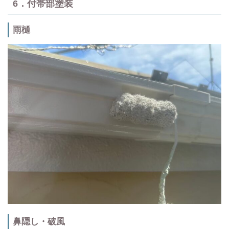
6．付帯部塗装
雨樋
鼻隠し・破風