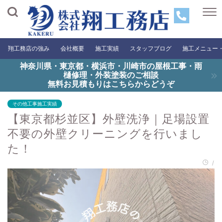
翔工務店の強み
会社概要
施工実績
スタッフブログ
施工メニュー
神奈川県・東京都・横浜市・川崎市の屋根工事・雨
樋修理・外装塗装のご相談
無料お見積もりはこちらからどうぞ
その他工事施工実績
【東京都杉並区】外壁洗浄｜足場設置
不要の外壁クリーニングを行いまし
た！
/