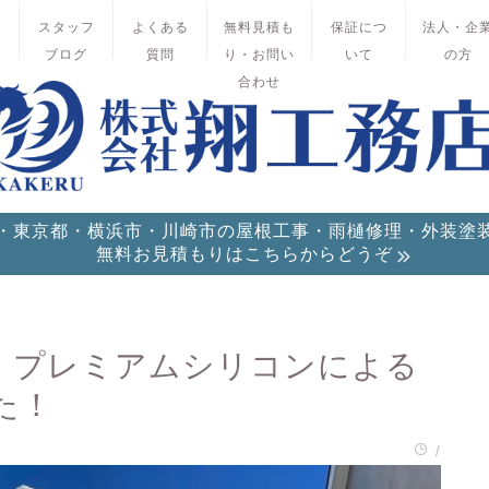
績
スタッフ
よくある
無料見積も
保証につ
法人・企
ブログ
質問
り・お問い
いて
の方
合わせ
・東京都・横浜市・川崎市の屋根工事・雨樋修理・外装塗
無料お見積もりはこちらからどうぞ
｜プレミアムシリコンによる
た！
/