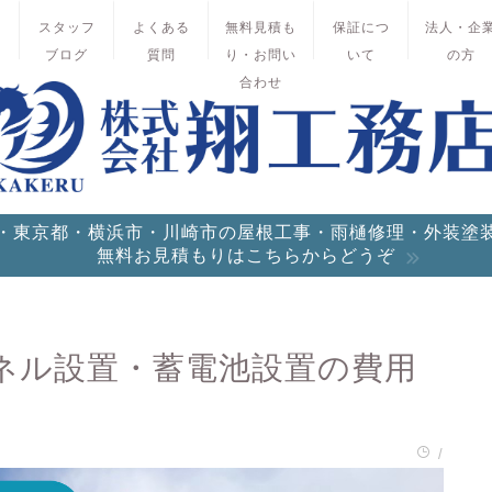
績
スタッフ
よくある
無料見積も
保証につ
法人・企
ブログ
質問
り・お問い
いて
の方
合わせ
・東京都・横浜市・川崎市の屋根工事・雨樋修理・外装塗
無料お見積もりはこちらからどうぞ
ネル設置・蓄電池設置の費用
/