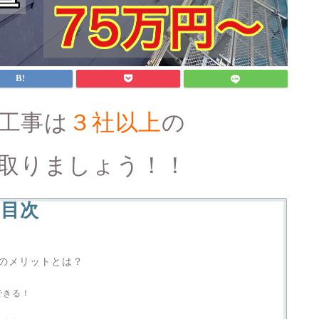
工事は
３社以上
の
取りましょう！！
目次
のメリットとは？
ト
できる！
！