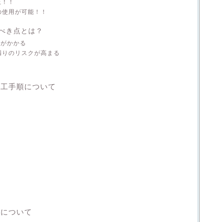
上！！
の使用が可能！！
べき点とは？
用がかかる
漏りのリスクが高まる
施工手順について
用について