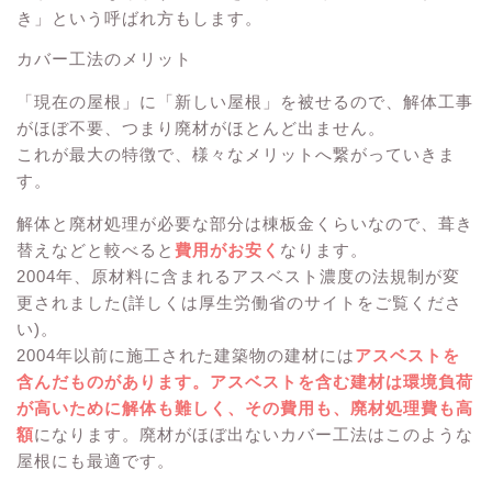
き」という呼ばれ方もします。
カバー工法のメリット
「現在の屋根」に「新しい屋根」を被せるので、解体工事
がほぼ不要、つまり廃材がほとんど出ません。
これが最大の特徴で、様々なメリットへ繋がっていきま
す。
解体と廃材処理が必要な部分は棟板金くらいなので、葺き
替えなどと較べると
費用がお安く
なります。
2004年、原材料に含まれるアスベスト濃度の法規制が変
更されました(詳しくは厚生労働省のサイトをご覧くださ
い)。
2004年以前に施工された建築物の建材には
アスベストを
含んだものがあります。アスベストを含む建材は環境負荷
が高いために解体も難しく、その費用も、廃材処理費も高
額
になります。廃材がほぼ出ないカバー工法はこのような
屋根にも最適です。