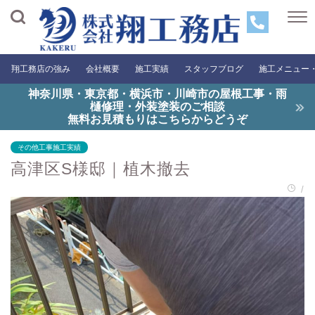
翔工務店の強み
会社概要
施工実績
スタッフブログ
施工メニュー
神奈川県・東京都・横浜市・川崎市の屋根工事・雨
樋修理・外装塗装のご相談
無料お見積もりはこちらからどうぞ
その他工事施工実績
高津区S様邸｜植木撤去
/