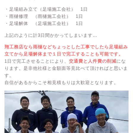
・足場組み立て（足場施工会社） 1日
・雨樋修理 （雨樋施工会社） 1日
・足場解体 （足場施工会社） 1日
上記のように計3日間かかってしまいます…
翔工務店なら雨樋などちょっとした工事でしたら足場組み
立てから足場解体まで１日で完工することも可能です。
1日で完工させることにより、
交通費と人件費の削減
にな
ります。是非他社様と金額面等見比べて頂ければと思いま
す。
自信があるからこそ相見積もりは大歓迎となります。