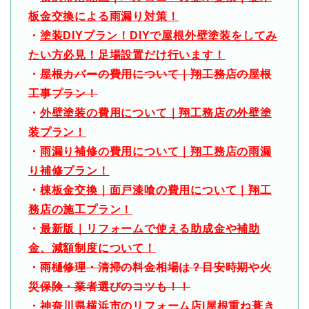
板金交換による雨漏り対策！
・
塗装DIYプラン！DIYで屋根外壁塗装をしてみ
たい方必見！足場設置だけ行います！
・
屋根カバーの費用について｜翔工務店の屋根
工事プラン！
・
外壁塗装の費用について｜翔工務店の外壁塗
装プラン！
・
雨漏り補修の費用について｜翔工務店の雨漏
り補修プラン！
・
棟板金交換｜面戸漆喰の費用について｜翔工
務店の施工プラン！
・
最新版｜リフォームで使える助成金や補助
金、減額制度について！
・
雨樋修理・清掃の料金相場は？目安時期や火
災保険・業者選びのコツも！！
・
神奈川県横浜市のリフォーム店|屋根重ね葺き