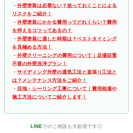
・
外壁塗装は必要ない？放っておくことによる
リスクをご紹介！
・
外壁塗装にかかる費用ってどれくらい？費用
を抑えるコツってあるの？
・
外壁塗装に適した時期は？ベストタイミング
を見極める方法！
・
外壁クリーニングの費用について｜足場設置
不要の外壁洗浄プラン！
・
サイディング外壁の通気工法と直張り工法と
は？メンテナンス方法をご紹介！
・
目地・シーリング工事について｜費用相場や
施工方法についてご紹介します！
LINE
でのご相談も大歓迎です◎