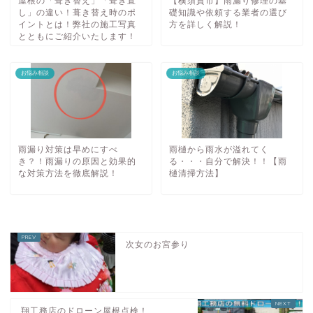
屋根の「葺き替え」「葺き直
【横須賀市】雨漏り修理の基
し」の違い！葺き替え時のポ
礎知識や依頼する業者の選び
イントとは！弊社の施工写真
方を詳しく解説！
とともにご紹介いたします！
お悩み相談
お悩み相談
雨漏り対策は早めにすべ
雨樋から雨水が溢れてく
き？！雨漏りの原因と効果的
る・・・自分で解決！！【雨
な対策方法を徹底解説！
樋清掃方法】
次女のお宮参り
翔工務店のドローン屋根点検！