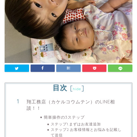
目次
[
]
hide
翔工務店（カケルコウムテン）のLINE相
談！！
簡単操作の3ステップ
ステップ1.まずはお友達追加
ステップ2.お客様情報とお悩みを記載し
て送信