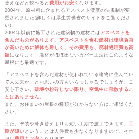
替えなどと較べると
費用がお安く
なります。
2004年、原材料に含まれるアスベスト濃度の法規制が変
更されました(詳しくは厚生労働省のサイトをご覧くださ
い)。
2004年以前に施工された建築物の建材には
アスベストを
含んだものがあります。アスベストを含む建材は環境負荷
が高いために解体も難しく、その費用も、廃材処理費も高
額
になります。廃材がほぼ出ないカバー工法はこのような
屋根にも最適です。
「アスベストを含んだ建材が使われている建物に住んでい
て大丈夫か」とお思いの方もいらっしゃるでしょうが、ご
安心下さい。
破壊や粉砕しない限り、空気中に飛散するこ
とはありません。
また、お住まいの屋根の種類が分からない方はご相談くだ
さい。
また、塗装や葺き替えよりも短い工期で施工できます。
工
期が短い
ということは人件費も少なくなりますので、それ
だけ
費用もお安く
なります。