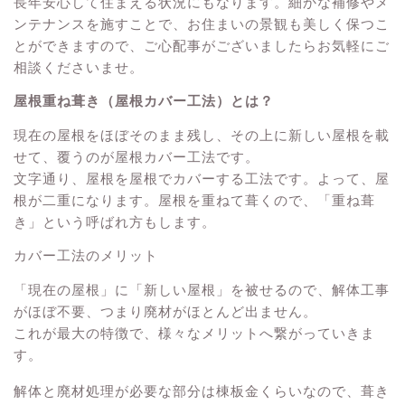
長年安心して住まえる状況にもなります。細かな補修やメ
ンテナンスを施すことで、お住まいの景観も美しく保つこ
とができますので、ご心配事がございましたらお気軽にご
相談くださいませ。
屋根重ね葺き（屋根カバー工法）とは？
現在の屋根をほぼそのまま残し、その上に新しい屋根を載
せて、覆うのが屋根カバー工法です。
文字通り、屋根を屋根でカバーする工法です。よって、屋
根が二重になります。屋根を重ねて葺くので、「重ね葺
き」という呼ばれ方もします。
カバー工法のメリット
「現在の屋根」に「新しい屋根」を被せるので、解体工事
がほぼ不要、つまり廃材がほとんど出ません。
これが最大の特徴で、様々なメリットへ繋がっていきま
す。
解体と廃材処理が必要な部分は棟板金くらいなので、葺き