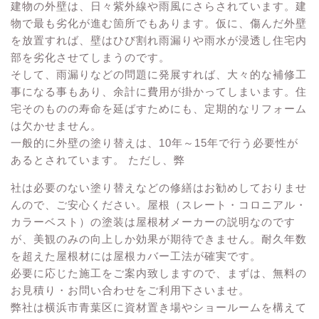
建物の外壁は、日々紫外線や雨風にさらされています。建
物で最も劣化が進む箇所でもあります。仮に、傷んだ外壁
を放置すれば、壁はひび割れ雨漏りや雨水が浸透し住宅内
部を劣化させてしまうのです。
そして、雨漏りなどの問題に発展すれば、大々的な補修工
事になる事もあり、余計に費用が掛かってしまいます。住
宅そのものの寿命を延ばすためにも、定期的なリフォーム
は欠かせません。
一般的に外壁の塗り替えは、10年～15年で行う必要性が
あるとされています。 ただし、弊
社は必要のない塗り替えなどの修繕はお勧めしておりませ
んので、ご安心ください。屋根（スレート・コロニアル・
カラーベスト）の塗装は屋根材メーカーの説明なのです
が、美観のみの向上しか効果が期待できません。耐久年数
を超えた屋根材には屋根カバー工法が確実です。
必要に応じた施工をご案内致しますので、まずは、
無料の
お見積り・お問い合わせ
をご利用下さいませ。
弊社は横浜市青葉区に資材置き場やショールームを構えて