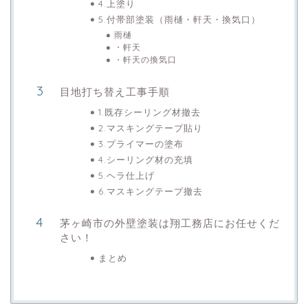
4.上塗り
5.付帯部塗装（雨樋・軒天・換気口）
雨樋
・軒天
・軒天の換気口
目地打ち替え工事手順
1.既存シーリング材撤去
2.マスキングテープ貼り
3.プライマーの塗布
4.シーリング材の充填
5.ヘラ仕上げ
6.マスキングテープ撤去
茅ヶ崎市の外壁塗装は翔工務店にお任せくだ
さい！
まとめ