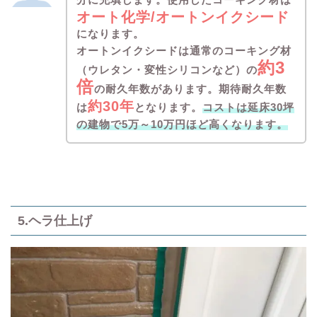
オート化学/オートンイクシード
になります。
オートンイクシードは通常のコーキング材
約3
（ウレタン・変性シリコンなど）の
倍
の耐久年数があります。期待耐久年数
約30年
は
となります。
コストは延床30坪
の建物で5万～10万円ほど高くなります。
5.ヘラ仕上げ