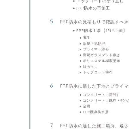
トップコートの塗り直し
FRP防水の再施工
FRP防水の見積もりで確認すべ
FRP防水工事【1PLY工法】
養生
新規下地処理
プライマー塗布
新規ガラスマット敷き
ポリエステル樹脂塗布
目あらし
トップコート塗布
FRP防水に適した下地とプライ
コンクリート（新設）
コンクリート（既存・劣化
金属
FRP既存防水層
FRP防水の適した施工場所、適