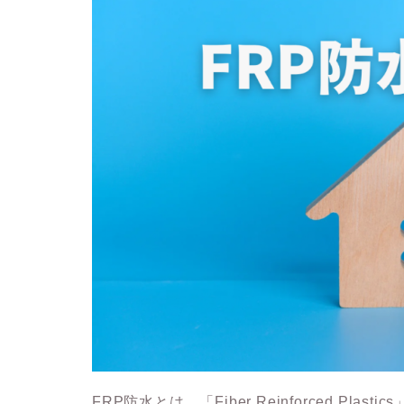
FRP防水と
は、「Fiber Reinforced Plast