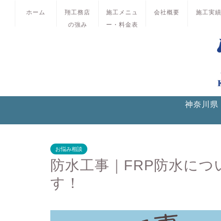
ホーム
翔工務店
施工メニュ
会社概要
施工実
の強み
ー・料金表
神奈川県
お悩み相談
防水工事｜FRP防水に
す！