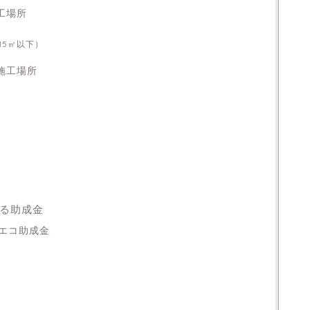
工場所
15㎡以下）
施工場所
ある助成金
エコ助成金