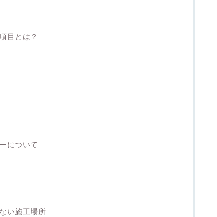
き項目とは？
マーについて
）
さない施工場所