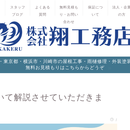
績
スタッフ
よくある
無料見積も
保証につ
法人・企
ブログ
質問
り・お問い
いて
の方
合わせ
・東京都・横浜市・川崎市の屋根工事・雨樋修理・外装塗
無料お見積もりはこちらからどうぞ
ついて解説させていただきま
/