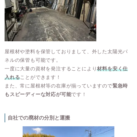
屋根材や塗料を保管しておりまして、外した太陽光パ
ネルの保管も可能です。
一度に大量の資材を発注することにより
材料を安く仕
入れる
ことができます！
また、常に屋根材等の在庫が揃っていますので
緊急時
もスピーディーな対応が可能
です！
自社での廃材の分別と運搬