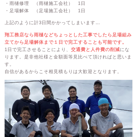
・雨樋修理 （雨樋施工会社） 1日
・足場解体 （足場施工会社） 1日
上記のように計3日間かかってしまいます…
翔工務店なら雨樋などちょっとした工事でしたら足場組み
立てから足場解体まで１日で完工することも可能です。
1日で完工させることにより、
交通費と人件費の削減
にな
ります。是非他社様と金額面等見比べて頂ければと思いま
す。
自信があるからこそ相見積もりは大歓迎となります。