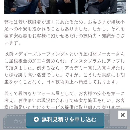
弊社は若い技能者が施工にあたるため、お客さまが経験不
足への不安を抱かれることもありました。しかし、それを
覆す安心感をお客様に抱かせるだけの技術力・知識がござ
います。
以前＜ディーズルーフィング＞という屋根材メーカーさん
に屋根板金の加工を褒められ、インスタグラムにアップし
て頂きました。例えるなら、アカデミー賞に入賞を果たし
た様な誇り高い名誉でした。ですが、こうした実績にも胡
坐をかくことなく、日々技術向上へ精進しております。
若くて親切なリフォーム屋として、お客様の安心を第一に
考え、お住まいの現況に合わせて確実な施工を行い、お客
様に満足いただけるサービス提供に取り組んで参ります。
無料見積りを申し込む
急な屋根修理、雨漏り修理にも対応しております