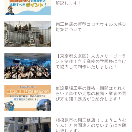
解説します！
翔工務店の新型コロナウイルス感染
対策について
【東京都文京区】人力メリーゴーラ
ンド制作！向丘高校の学園祭に向け
て協力して制作いたしました！
仮設足場工事の価格・期間はどれく
らい？単価や足場の種類・業者の選
び方を翔工務店がご紹介します！
相模原市の翔工務店（しょうこうむ
てん）とお間違えのないようにお願
い致します。