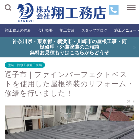
翔工務店の強み
会社概要
施工実績
スタッフブログ
施工メニュー
神奈川県・東京都・横浜市・川崎市の屋根工事・雨
樋修理・外装塗装のご相談
無料お見積もりはこちらからどうぞ
塗装・防水工事施工実績
逗子市｜ファインパーフェクトベス
トを使用した屋根塗装のリフォーム・
修繕を行いました！
/