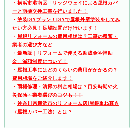
・
横浜市港南区｜リッジウェイによる屋根カバ
ーと雨樋交換工事を行いました！
・
塗装DIYプラン！DIYで屋根外壁塗装をしてみ
たい方必見！足場設置だけ行います！
・
屋根リフォームの費用相場は？工事の種類・
業者の選び方など
・
最新版｜リフォームで使える助成金や補助
金、減額制度について！
・
屋根工事にはどのくらいの費用がかかるの？
費用相場をご紹介します！
・
雨樋修理・清掃の料金相場は？目安時期や火
災保険・業者選びのコツも！！
・
神奈川県横浜市のリフォーム店|屋根重ね葺き
（屋根カバー工法）とは？