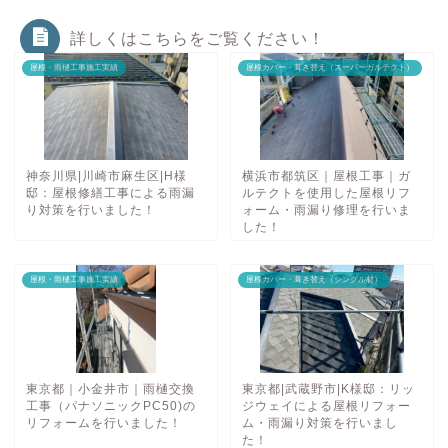
詳しくはこちらをご覧ください！
屋根・雨樋工事施工実績
屋根カバー・葺き替え（スーパーガルテクト）
神奈川県|川崎市麻生区|H様
横浜市都筑区｜屋根工事｜ガ
邸：屋根修繕工事による雨漏
ルテクトを使用した屋根リフ
り対策を行いました！
ォーム・雨漏り修理を行いま
した！
屋根・雨樋工事施工実績
屋根カバー・葺き替え（シングル材）
東京都｜小金井市｜雨樋交換
東京都|武蔵野市|K様邸：リッ
工事（パナソニックPC50)の
ジウェイによる屋根リフォー
リフォームを行いました！
ム・雨漏り対策を行いまし
た！