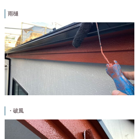
雨樋
・破風