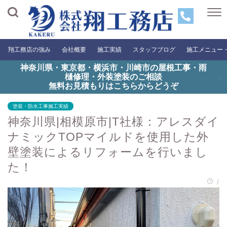
翔工務店の強み
会社概要
施工実績
スタッフブログ
施工メニュー
神奈川県・東京都・横浜市・川崎市の屋根工事・雨
樋修理・外装塗装のご相談
無料お見積もりはこちらからどうぞ
塗装・防水工事施工実績
神奈川県|相模原市|T社様：アレスダイ
ナミックTOPマイルドを使用した外
壁塗装によるリフォームを行いまし
た！
/