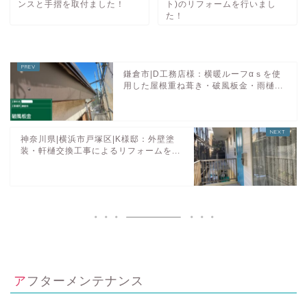
ンスと手摺を取付ました！
ト)のリフォームを行いまし
た！
鎌倉市|D工務店様：横暖ルーフαｓを使
用した屋根重ね葺き・破風板金・雨樋...
神奈川県|横浜市戸塚区|K様邸：外壁塗
装・軒樋交換工事によるリフォームを...
アフターメンテナンス