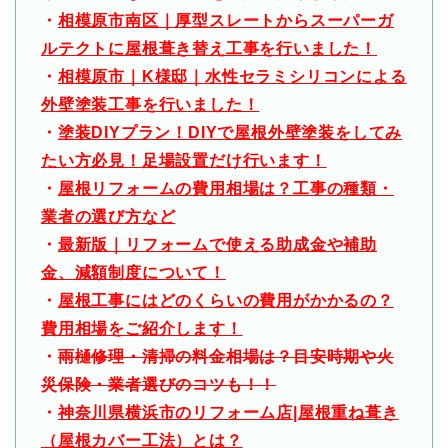
・
相模原市南区｜厚型スレートからスーパーガ
ルテクトに屋根葺き替え工事を行いました！
・
相模原市｜K様邸｜水性セラミシリコンによる
外壁塗装工事を行いました！
・
塗装DIYプラン！DIYで屋根外壁塗装をしてみ
たい方必見！足場設置だけ行います！
・
屋根リフォームの費用相場は？工事の種類・
業者の選び方など
・
最新版｜リフォームで使える助成金や補助
金、減額制度について！
・
屋根工事にはどのくらいの費用がかかるの？
費用相場をご紹介します！
・
雨樋修理・清掃の料金相場は？目安時期や火
災保険・業者選びのコツも！！
・
神奈川県横浜市のリフォーム店|屋根重ね葺き
（屋根カバー工法）とは？