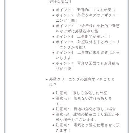
好評な訳は？
ポイント1 圧倒的にコストが安い
ポイント2 外壁をキズつけずクリー
ニング可能！
ポイント3 ご近所様に比較的ご迷惑
をかけずに外壁洗浄可能！
ポイント4 工事期間が短い！！
ポイント5 外壁以外もまとめてクリ
ーニングが可能！
ポイント6 工事前に現地調査にお伺
いします！
ポイント7 写真や図面でもお見積も
りが可能！
外壁クリーニングの注意すべきことと
は？
注意点1 激しく劣化した外壁
注意点2 落ちない汚れもありま
す、、
注意点3 目地の劣化が激しい場合
注意点4 建物の構造により施工が不
可な場合もございます。
注意点5 電気と水道を使用させて頂
きます！