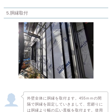
5.胴縁取付
外壁全体に胴縁を取付ます。455ｍｍの間
隔で胴縁を固定していきまして、窓廻りに
は胴縁より幅の広い貫板を取付ます。使用