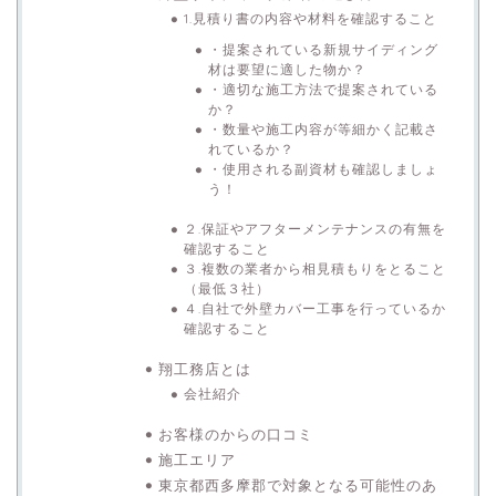
1.見積り書の内容や材料を確認すること
・提案されている新規サイディング
材は要望に適した物か？
・適切な施工方法で提案されている
か？
・数量や施工内容が等細かく記載さ
れているか？
・使用される副資材も確認しましょ
う！
２.保証やアフターメンテナンスの有無を
確認すること
３.複数の業者から相見積もりをとること
（最低３社）
４.自社で外壁カバー工事を行っているか
確認すること
翔工務店とは
会社紹介
お客様のからの口コミ
施工エリア
東京都西多摩郡で対象となる可能性のあ