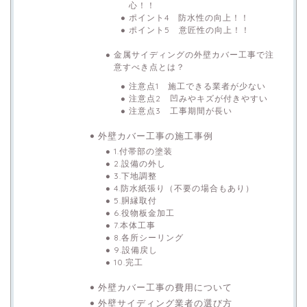
心！！
ポイント4 防水性の向上！！
ポイント5 意匠性の向上！！
金属サイディングの外壁カバー工事で注
意すべき点とは？
注意点1 施工できる業者が少ない
注意点2 凹みやキズが付きやすい
注意点3 工事期間が長い
外壁カバー工事の施工事例
1.付帯部の塗装
2.設備の外し
3.下地調整
4.防水紙張り（不要の場合もあり）
5.胴縁取付
6.役物板金加工
7.本体工事
8.各所シーリング
9.設備戻し
10.完工
外壁カバー工事の費用について
外壁サイディング業者の選び方