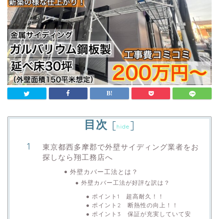
目次
[
]
hide
東京都西多摩郡で外壁サイディング業者をお
探しなら翔工務店へ
外壁カバー工法とは？
外壁カバー工法が好評な訳は？
ポイント1 超高耐久！！
ポイント2 断熱性の向上！！
ポイント3 保証が充実していて安