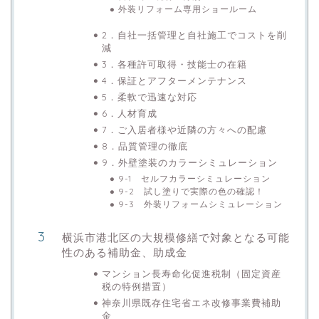
外装リフォーム専用ショールーム
2．自社一括管理と自社施工でコストを削
減
3．各種許可取得・技能士の在籍
4．保証とアフターメンテナンス
5．柔軟で迅速な対応
6．人材育成
7．ご入居者様や近隣の方々への配慮
8．品質管理の徹底
9．外壁塗装のカラーシミュレーション
9-1 セルフカラーシミュレーション
9-2 試し塗りで実際の色の確認！
9-3 外装リフォームシミュレーション
横浜市港北区の大規模修繕で対象となる可能
性のある補助金、助成金
マンション長寿命化促進税制（固定資産
税の特例措置）
神奈川県既存住宅省エネ改修事業費補助
金