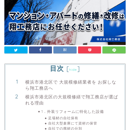
目次
[
]
hide
横浜市港北区で 大規模修繕業者を お探しな
ら翔工務店へ
横浜市港北区の大規模修繕で翔工務店が選ば
れる理由
1．外装リフォームに特化した設備
足場材の自社保有
自社大型倉庫にて資材の保管
自社での廃材の分別