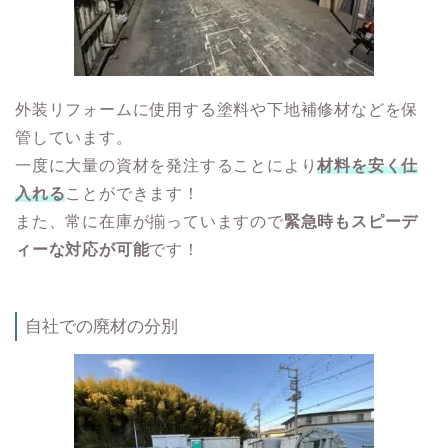
外装リフォームに使用する塗料や下地補修材などを保
管しています。
一度に大量の資材を発注することにより
材料を安く仕
入れる
ことができます！
また、常に在庫が揃っていますので
緊急時もスピーデ
ィーな対応が可能
です！
自社での廃材の分別