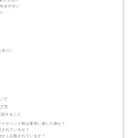
が付きやすい
長い
もあり）
いて
び方
確認すること
サイディング材は要望に適した物か？
案されているか？
細かく記載されているか？