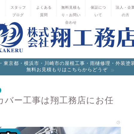
績
スタッフ
よくある
無料見積も
保証につ
法人・企
ブログ
質問
り・お問い
いて
の方
合わせ
・東京都・横浜市・川崎市の屋根工事・雨樋修理・外装塗
無料お見積もりはこちらからどうぞ
カバー工事は翔工務店にお任