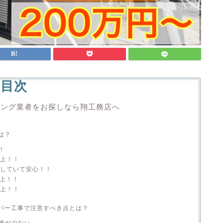
目次
ィング業者をお探しなら翔工務店へ
は？
！
向上！！
実していて安心！！
向上！！
向上！！
バー工事で注意すべき点とは？
者が少ない