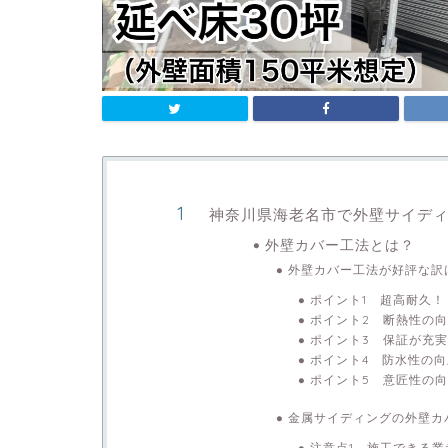
神奈川県海老名市で外壁サイデ
外壁カバー工法とは？
外壁カバー工法が好評な訳
ポイント1 超高耐久！
ポイント2 断熱性の
ポイント3 保証が充
ポイント4 防水性の
ポイント5 意匠性の
金属サイディングの外壁カ
注意点1 施工できる業