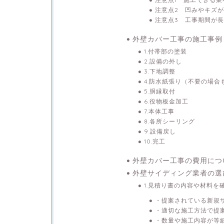
注意点2 凹みやキズ
注意点3 工事期間が
外壁カバー工事の施工事例
1.付帯部の塗装
2.設備の外し
3.下地調整
4.防水紙張り（不要の場合
5.胴縁取付
6.役物板金加工
7.本体工事
8.各所シーリング
9.設備戻し
10.完工
外壁カバー工事の費用につ
外壁サイディング業者の選
1.見積り書の内容や材料を
・提案されている新規
・適切な施工方法で提
・数量や施工内容が等