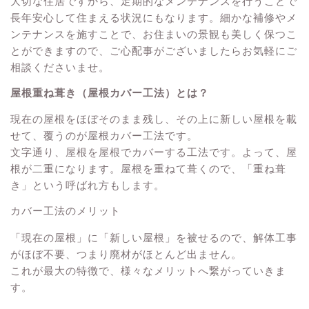
大切な住居ですから、定期的なメンテナンスを行うことで
長年安心して住まえる状況にもなります。細かな補修やメ
ンテナンスを施すことで、お住まいの景観も美しく保つこ
とができますので、ご心配事がございましたらお気軽にご
相談くださいませ。
屋根重ね葺き（屋根カバー工法）とは？
現在の屋根をほぼそのまま残し、その上に新しい屋根を載
せて、覆うのが屋根カバー工法です。
文字通り、屋根を屋根でカバーする工法です。よって、屋
根が二重になります。屋根を重ねて葺くので、「重ね葺
き」という呼ばれ方もします。
カバー工法のメリット
「現在の屋根」に「新しい屋根」を被せるので、解体工事
がほぼ不要、つまり廃材がほとんど出ません。
これが最大の特徴で、様々なメリットへ繋がっていきま
す。