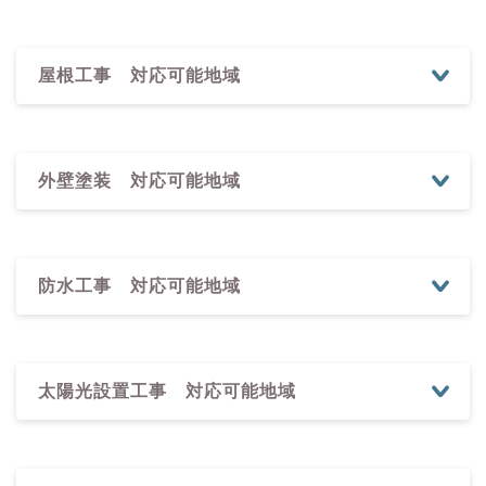
屋根工事 対応可能地域
江戸川区
大田区
葛飾区
北区
江東区
足立区
外壁塗装 対応可能地域
荒川区
板橋区
品川区
渋谷区
新宿区
杉並区
墨田区
世田谷区
台東区
中央区
千代田区
豊島
区
中野区
練馬区
港区
目黒区
文京区
防水工事 対応可能地域
昭島市
あきる野市
稲城市
青梅市
清瀬市
国立
江戸川区
大田区
葛飾区
北区
江東区
足立区
市
小金井市
国分寺市
小平市
狛江市
立川市
荒川区
板橋区
品川区
渋谷区
新宿区
杉並区
多摩市
調布市
西東京市
八王子市
羽村市
東久
墨田区
世田谷区
台東区
中央区
千代田区
豊島
留米市
東村山市
東大和市
日野市
府中市
福生
区
中野区
練馬区
港区
目黒区
文京区
太陽光設置工事 対応可能地域
市
町田市
三鷹市
武蔵村山市
武蔵野市
西多摩
江戸川区
大田区
葛飾区
北区
江東区
足立区
郡
昭島市
あきる野市
稲城市
青梅市
清瀬市
国立
荒川区
板橋区
品川区
渋谷区
新宿区
杉並区
市
小金井市
国分寺市
小平市
狛江市
立川市
墨田区
世田谷区
台東区
中央区
千代田区
豊島
神奈川県
多摩市
調布市
西東京市
八王子市
羽村市
東久