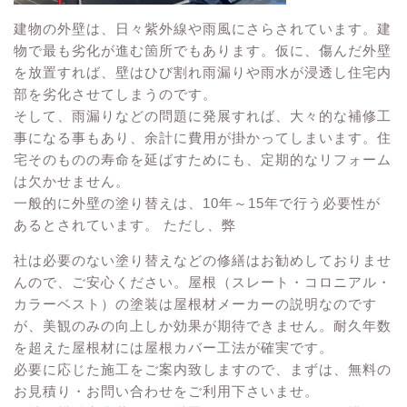
建物の外壁は、日々紫外線や雨風にさらされています。建
物で最も劣化が進む箇所でもあります。仮に、傷んだ外壁
を放置すれば、壁はひび割れ雨漏りや雨水が浸透し住宅内
部を劣化させてしまうのです。
そして、雨漏りなどの問題に発展すれば、大々的な補修工
事になる事もあり、余計に費用が掛かってしまいます。住
宅そのものの寿命を延ばすためにも、定期的なリフォーム
は欠かせません。
一般的に外壁の塗り替えは、10年～15年で行う必要性が
あるとされています。 ただし、弊
社は必要のない塗り替えなどの修繕はお勧めしておりませ
んので、ご安心ください。屋根（スレート・コロニアル・
カラーベスト）の塗装は屋根材メーカーの説明なのです
が、美観のみの向上しか効果が期待できません。耐久年数
を超えた屋根材には屋根カバー工法が確実です。
必要に応じた施工をご案内致しますので、まずは、
無料の
お見積り・お問い合わせ
をご利用下さいませ。