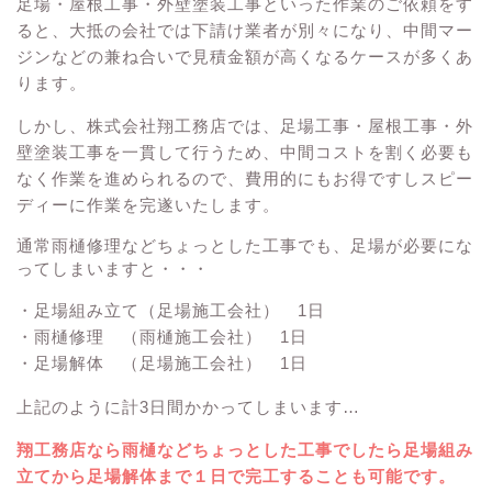
足場・屋根工事・外壁塗装工事といった作業のご依頼をす
ると、大抵の会社では下請け業者が別々になり、中間マー
ジンなどの兼ね合いで見積金額が高くなるケースが多くあ
ります。
しかし、株式会社翔工務店では、足場工事・屋根工事・外
壁塗装工事を一貫して行うため、中間コストを割く必要も
なく作業を進められるので、費用的にもお得ですしスピー
ディーに作業を完遂いたします。
通常雨樋修理などちょっとした工事でも、足場が必要にな
ってしまいますと・・・
・足場組み立て（足場施工会社） 1日
・雨樋修理 （雨樋施工会社） 1日
・足場解体 （足場施工会社） 1日
上記のように計3日間かかってしまいます…
翔工務店なら雨樋などちょっとした工事でしたら足場組み
立てから足場解体まで１日で完工することも可能です。