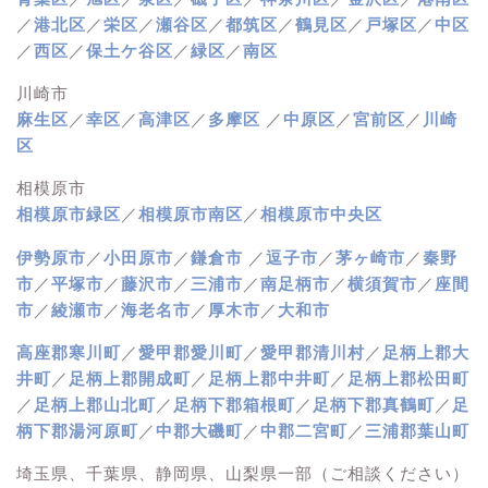
／
港北区
／
栄区
／
瀬谷区
／
都筑区
／
鶴見区
／
戸塚区
／
中区
／
西区
／
保土ケ谷区
／
緑区
／
南区
川崎市
麻生区
／
幸区
／
高津区
／
多摩区
／
中原区
／
宮前区
／
川崎
区
相模原市
相模原市緑区
／
相模原市南区
／
相模原市中央区
伊勢原市
／
小田原市
／
鎌倉市
／
逗子市
／
茅ヶ崎市
／
秦野
市
／
平塚市
／
藤沢市
／
三浦市
／
南足柄市
／
横須賀市
／
座間
市
／
綾瀬市
／
海老名市
／
厚木市
／
大和市
高座郡寒川町
／
愛甲郡愛川町
／
愛甲郡清川村
／
足柄上郡大
井町
／
足柄上郡開成町
／
足柄上郡中井町
／
足柄上郡松田町
／
足柄上郡山北町
／
足柄下郡箱根町
／
足柄下郡真鶴町
／
足
柄下郡湯河原町
／
中郡大磯町
／
中郡二宮町
／
三浦郡葉山町
埼玉県、千葉県、静岡県、山梨県一部（ご相談ください）