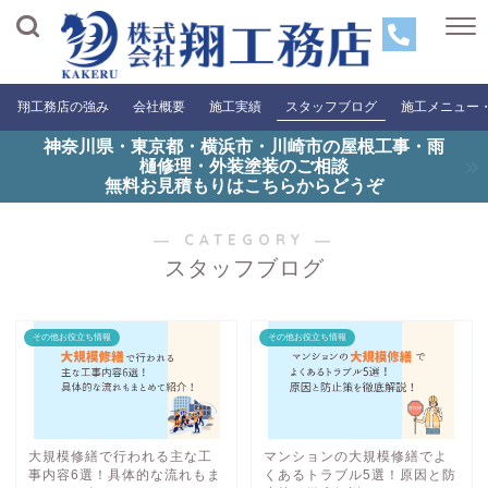
翔工務店の強み
会社概要
施工実績
スタッフブログ
施工メニュー
神奈川県・東京都・横浜市・川崎市の屋根工事・雨
樋修理・外装塗装のご相談
無料お見積もりはこちらからどうぞ
― CATEGORY ―
スタッフブログ
その他お役立ち情報
その他お役立ち情報
大規模修繕で行われる主な工
マンションの大規模修繕でよ
事内容6選！具体的な流れもま
くあるトラブル5選！原因と防