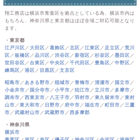
翔工務店は横浜市青葉区を拠点としている為、横浜市内は
もちろん、神奈川県と東京都はほぼ全域ご対応可能となり
ます。
・東京都
江戸川区
／
大田区
／
葛飾区
／
北区
／
江東区
／
足立区
／
荒川
区
／
板橋区
／
品川区
／
渋谷区
／
新宿区
／
杉並区
／
墨田区
／
世田谷区
／
台東区
／
中央区
／
千代田区
／
豊島区
／
中野区
／
練馬区
／
港区
／
目黒区
／
文京区
昭島市
／
あきる野市
／
稲城市
／
青梅市
／
清瀬市
／
国立市
／
小金井市
／
国分寺市
／
小平市
／
狛江市
／
立川市
／
多摩市
／
調布市
／
西東京市
／
八王子市
／
羽村市
／
東久留米市
／
東村
山市
／
東大和市
／
日野市
／
府中市
／
福生市
／
町田市
／
三鷹
市
／
武蔵村山市
／
武蔵野市
／
西多摩郡
・神奈川県
横浜市
青葉区
／
旭区
／
泉区
／
磯子区
／
神奈川区
／
金沢区
／
港南区