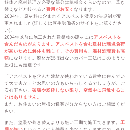
解体と廃材処理が必要な部分は棟板金くらいなので、葺き
替えなどと較べると
費用がお安く
なります。
2004年、原材料に含まれるアスベスト濃度の法規制が変
更されました(詳しくは厚生労働省のサイトをご覧くださ
い)。
2004年以前に施工された建築物の建材には
アスベストを
含んだものがあります。アスベストを含む建材は環境負荷
が高いために解体も難しく、その費用も、廃材処理費も高
額
になります。廃材がほぼ出ないカバー工法はこのような
屋根にも最適です。
「アスベストを含んだ建材が使われている建物に住んでい
て大丈夫か」とお思いの方もいらっしゃるでしょうが、ご
安心下さい。
破壊や粉砕しない限り、空気中に飛散するこ
とはありません。
また、お住まいの屋根の種類が分からない方はご相談くだ
さい。
また、塗装や葺き替えよりも短い工期で施工できます。
工
期が短い
ということは人件費も少なくなりますので、それ