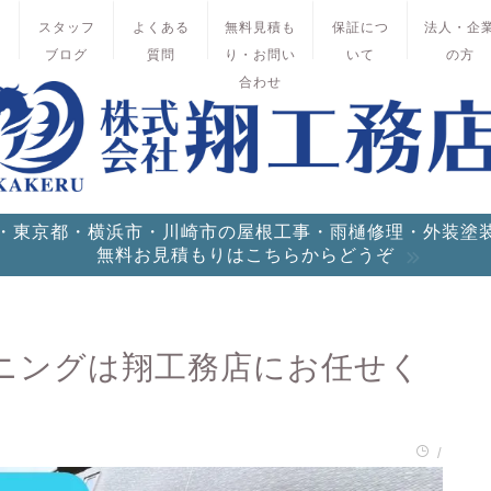
績
スタッフ
よくある
無料見積も
保証につ
法人・企
ブログ
質問
り・お問い
いて
の方
合わせ
・東京都・横浜市・川崎市の屋根工事・雨樋修理・外装塗
無料お見積もりはこちらからどうぞ
ニングは翔工務店にお任せく
/