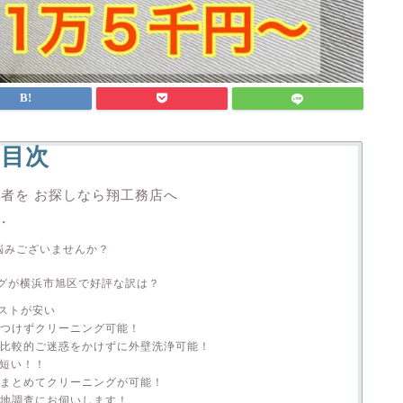
目次
者を お探しなら翔工務店へ
・
悩みございませんか？
グが横浜市旭区で好評な訳は？
ストが安い
ズつけずクリーニング可能！
に比較的ご迷惑をかけずに外壁洗浄可能！
が短い！！
もまとめてクリーニングが可能！
現地調査にお伺いします！