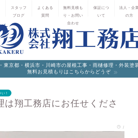
績
スタッフ
よくある
無料見積も
保証につ
法人・企
ブログ
質問
り・お問い
いて
の方
合わせ
・東京都・横浜市・川崎市の屋根工事・雨樋修理・外装塗
無料お見積もりはこちらからどうぞ
さい！
理は翔工務店にお任せくださ
/