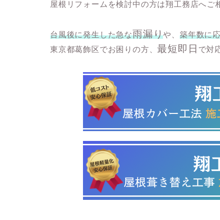
屋根リフォームを検討中の方は翔工務店へご
雨漏り
台風後に発生した急な
や、
築年数に
最短即日
東京都葛飾区でお困りの方、
で対