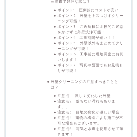
三浦市で好評な訳は？
ポイント1 圧倒的にコストが安い
ポイント2 外壁をキズつけずクリー
ニング可能！
ポイント3 ご近所様に比較的ご迷惑
をかけずに外壁洗浄可能！
ポイント4 工事期間が短い！！
ポイント5 外壁以外もまとめてクリ
ーニングが可能！
ポイント6 工事前に現地調査にお伺
いします！
ポイント7 写真や図面でもお見積も
りが可能！
外壁クリーニングの注意すべきことと
は？
注意点1 激しく劣化した外壁
注意点2 落ちない汚れもありま
す、、
注意点3 目地の劣化が激しい場合
注意点4 建物の構造により施工が不
可な場合もございます。
注意点5 電気と水道を使用させて頂
きます！