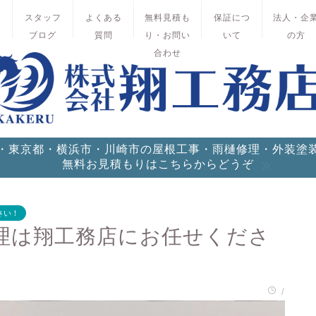
績
スタッフ
よくある
無料見積も
保証につ
法人・企
ブログ
質問
り・お問い
いて
の方
合わせ
・東京都・横浜市・川崎市の屋根工事・雨樋修理・外装塗
無料お見積もりはこちらからどうぞ
さい！
理は翔工務店にお任せくださ
/