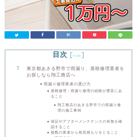
目次
[
]
hide
東京都あきる野市で雨漏り、屋根修理業者を
お探しなら翔工務店へ
雨漏り修理業者の選び方
屋根修理・雨漏り修理の経験が豊富にあ
ること
翔工務店のあきる野市での雨漏り修
理の施工事例
保証やアフターメンテナンスの有無を確
認すること
複数の業者から相見積もりをとること